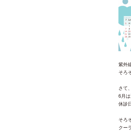
紫外
そろ
さて
6月
休診
そろ
クー