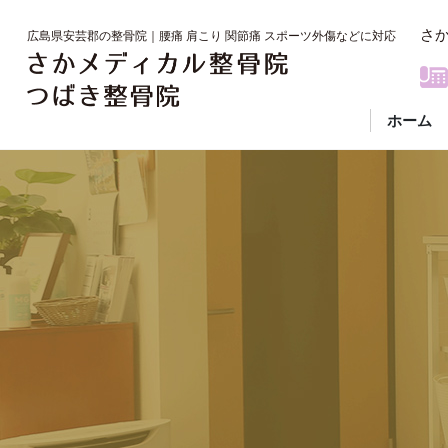
さ
広島県安芸郡の整⾻院｜腰痛 肩こり 関節痛 スポーツ外傷などに対応
ホーム