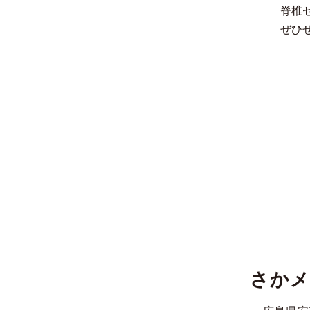
脊椎
ぜひ
さかメ